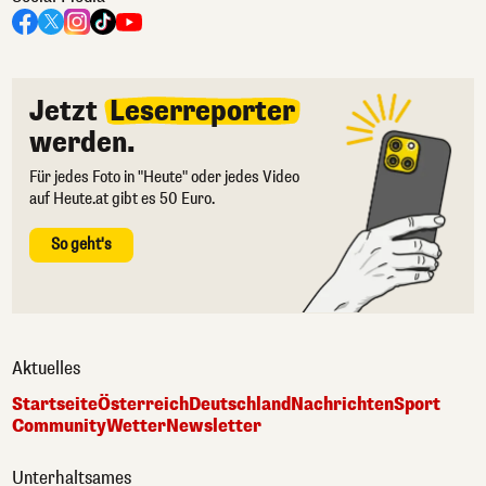
Jetzt
Leserreporter
werden.
Für jedes Foto in "Heute" oder jedes Video
auf Heute.at gibt es 50 Euro.
So geht's
Aktuelles
Startseite
Österreich
Deutschland
Nachrichten
Sport
Community
Wetter
Newsletter
Unterhaltsames