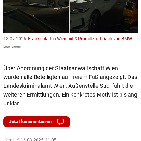
18.07.2026:
Frau schläft in Wien mit 3 Promille auf Dach von BMW
1
F
Leserreporter
Le
Über Anordnung der Staatsanwaltschaft Wien
wurden alle Beteiligten auf freiem Fuß angezeigt. Das
Landeskriminalamt Wien, Außenstelle Süd, führt die
weiteren Ermittlungen. Ein konkretes Motiv ist bislang
unklar.
Jetzt kommentieren
rca,
16.03.2025, 11:05