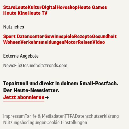
Stars
Leute
Kultur
Digital
Horoskop
Heute Games
Heute Kino
Heute TV
Nützliches
Sport Datencenter
Gewinnspiele
Rezepte
Gesundheit
Wohnen
Verkehrsmeldungen
Motor
Reisen
Video
Externe Angebote
NewsFlix
Gesundheitstrends.com
Topaktuell und direkt in deinem Email-Postfach.
Der Heute-Newsletter.
Jetzt abonnieren
Impressum
Tarife & Mediadaten
TTPA
Datenschutzerklärung
Nutzungsbedingungen
Cookie Einstellungen