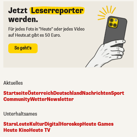
Jetzt
Leserreporter
werden.
Für jedes Foto in "Heute" oder jedes Video
auf Heute.at gibt es 50 Euro.
So geht's
Aktuelles
Startseite
Österreich
Deutschland
Nachrichten
Sport
Community
Wetter
Newsletter
Unterhaltsames
Stars
Leute
Kultur
Digital
Horoskop
Heute Games
Heute Kino
Heute TV