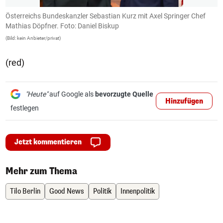
Österreichs Bundeskanzler Sebastian Kurz mit Axel Springer Chef
Ö
Mathias Döpfner. Foto: Daniel Biskup
R
(Bild: kein Anbieter/privat)
(B
(red)
"Heute"
auf Google als
bevorzugte Quelle
Hinzufügen
festlegen
Jetzt kommentieren
Mehr zum Thema
Tilo Berlin
Good News
Politik
Innenpolitik