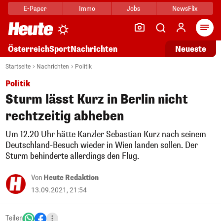
E-Paper
Immo
Jobs
NewsFlix
Arti
Österreich
Sport
Nachrichten
Neueste
Startseite
Nachrichten
Politik
Politik
Sturm lässt Kurz in Berlin nicht
rechtzeitig abheben
Um 12.20 Uhr hätte Kanzler Sebastian Kurz nach seinem
Deutschland-Besuch wieder in Wien landen sollen. Der
Sturm behinderte allerdings den Flug.
Von
Heute Redaktion
13.09.2021, 21:54
Teilen