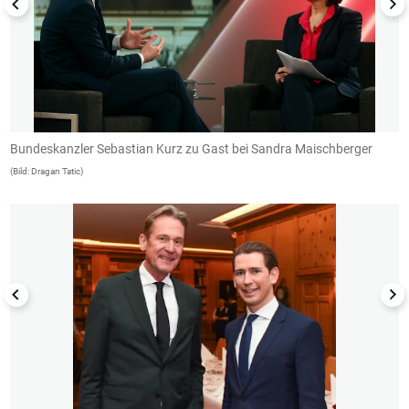
Bundeskanzler Sebastian Kurz zu Gast bei Sandra Maischberger
B
(Bild: Dragan Tatic)
(B
1/5