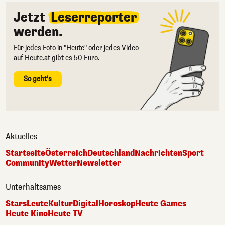
Jetzt
Leserreporter
werden.
Für jedes Foto in "Heute" oder jedes Video
auf Heute.at gibt es 50 Euro.
So geht's
Aktuelles
Startseite
Österreich
Deutschland
Nachrichten
Sport
Community
Wetter
Newsletter
Unterhaltsames
Stars
Leute
Kultur
Digital
Horoskop
Heute Games
Heute Kino
Heute TV