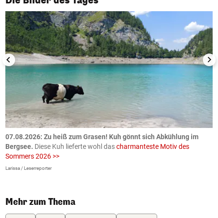
Die Bilder des Tages
ch
07.08.2026: Zu heiß zum Grasen! Kuh gönnt sich Abkühlung im
0
Bergsee.
Diese Kuh lieferte wohl das
charmanteste Motiv des
S
Sommers 2026 >>
a
>
Larissa / Leserreporter
zV
Mehr zum Thema