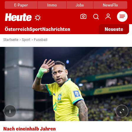
E-Paper
Immo
Jobs
NewsFlix
Arti
Österreich
Sport
Nachrichten
Neueste
Startseite
Sport
Fussball
i
Nach eineinhalb Jahren