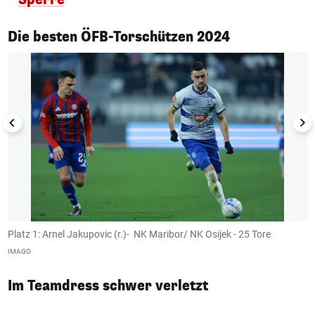
1/14
Die besten ÖFB-Torschützen 2024
Platz 1: Arnel Jakupovic (r.)- NK Maribor/ NK Osijek - 25 Tore
P
IMAGO
G
Im Teamdress schwer verletzt