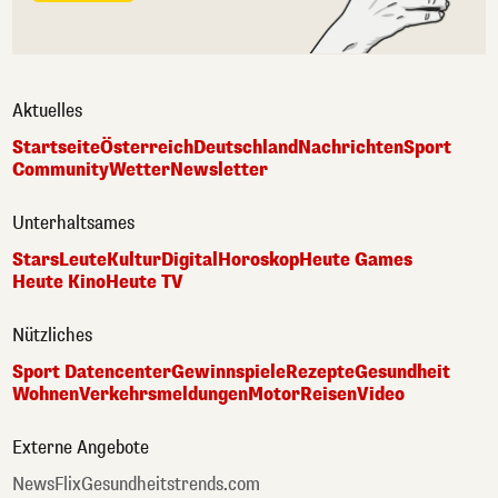
Aktuelles
Startseite
Österreich
Deutschland
Nachrichten
Sport
Community
Wetter
Newsletter
Unterhaltsames
Stars
Leute
Kultur
Digital
Horoskop
Heute Games
Heute Kino
Heute TV
Nützliches
Sport Datencenter
Gewinnspiele
Rezepte
Gesundheit
Wohnen
Verkehrsmeldungen
Motor
Reisen
Video
Externe Angebote
NewsFlix
Gesundheitstrends.com