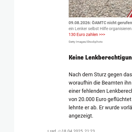
tzte.
Zu einem tragischen
09.08.2026: ÖAMTC nicht gerufen 
igen gekommen.
Bei einem Frontal-
ein Lenker selbst Hilfe organisieren
130 Euro zahlen >>>
Getty Images/iStockphoto
Keine Lenkberechtigun
Nach dem Sturz gegen das 
woraufhin die Beamten ihn
einer fehlenden Lenkberec
von 20.000 Euro geflüchte
lehnte er ab. Er wurde vor
angezeigt.
red,
18.04.2025, 21:23