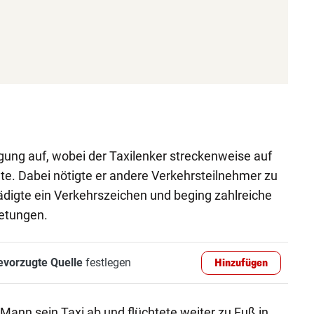
lgung auf, wobei der Taxilenker streckenweise auf
te. Dabei nötigte er andere Verkehrsteilnehmer zu
digte ein Verkehrszeichen und beging zahlreiche
etungen.
evorzugte Quelle
festlegen
Hinzufügen
 Mann sein Taxi ab und flüchtete weiter zu Fuß in