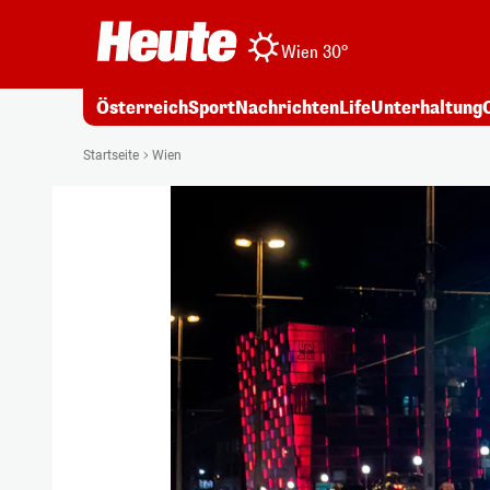
Wien 30°
Österreich
Sport
Nachrichten
Life
Unterhaltung
Startseite
Wien