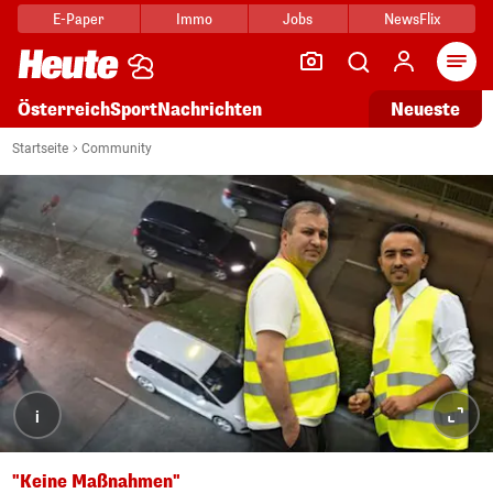
E-Paper
Immo
Jobs
NewsFlix
Arti
Österreich
Sport
Nachrichten
Neueste
Startseite
Community
i
"Keine Maßnahmen"