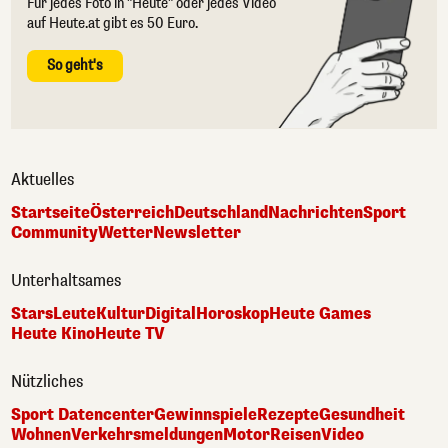
Für jedes Foto in "Heute" oder jedes Video
auf Heute.at gibt es 50 Euro.
So geht's
Aktuelles
Startseite
Österreich
Deutschland
Nachrichten
Sport
Community
Wetter
Newsletter
Unterhaltsames
Stars
Leute
Kultur
Digital
Horoskop
Heute Games
Heute Kino
Heute TV
Nützliches
Sport Datencenter
Gewinnspiele
Rezepte
Gesundheit
Wohnen
Verkehrsmeldungen
Motor
Reisen
Video