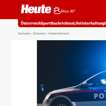
Wien 30°
Österreich
Sport
Nachrichten
Life
Unterhaltung
Startseite
Österreich
Niederösterreich