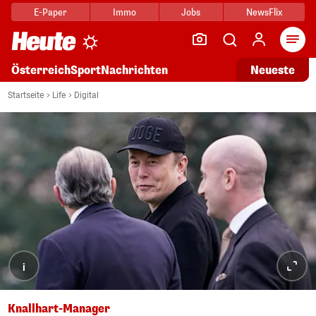
E-Paper
Immo
Jobs
NewsFlix
Arti
Österreich
Sport
Nachrichten
Neueste
Startseite
Life
Digital
i
Knallhart-Manager