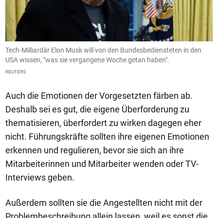
g
Tech-Milliardär Elon Musk will von den Bundesbediensteten in den
U
USA wissen, "was sie vergangene Woche getan haben".
R
REUTERS
R
Auch die Emotionen der Vorgesetzten färben ab.
Deshalb sei es gut, die eigene Überforderung zu
thematisieren, überfordert zu wirken dagegen eher
nicht. Führungskräfte sollten ihre eigenen Emotionen
erkennen und regulieren, bevor sie sich an ihre
Mitarbeiterinnen und Mitarbeiter wenden oder TV-
Interviews geben.
Außerdem sollten sie die Angestellten nicht mit der
Problembeschreibung allein lassen, weil es sonst die