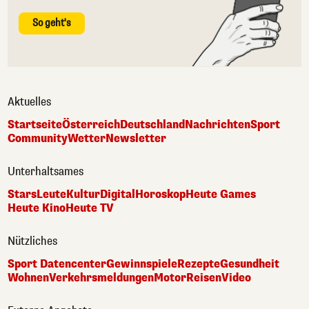
So geht's
Aktuelles
Startseite
Österreich
Deutschland
Nachrichten
Sport
Community
Wetter
Newsletter
Unterhaltsames
Stars
Leute
Kultur
Digital
Horoskop
Heute Games
Heute Kino
Heute TV
Nützliches
Sport Datencenter
Gewinnspiele
Rezepte
Gesundheit
Wohnen
Verkehrsmeldungen
Motor
Reisen
Video