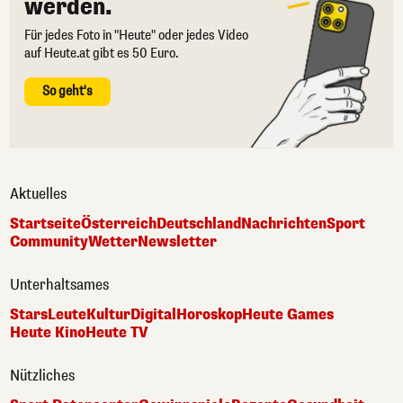
werden.
Für jedes Foto in "Heute" oder jedes Video
auf Heute.at gibt es 50 Euro.
So geht's
Aktuelles
Startseite
Österreich
Deutschland
Nachrichten
Sport
Community
Wetter
Newsletter
Unterhaltsames
Stars
Leute
Kultur
Digital
Horoskop
Heute Games
Heute Kino
Heute TV
Nützliches