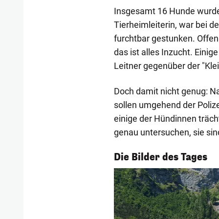
Insgesamt 16 Hunde wurden
Tierheimleiterin, war bei 
furchtbar gestunken. Offen
das ist alles Inzucht. Eini
Leitner gegenüber der "Kle
Doch damit nicht genug: N
sollen umgehend der Poliz
einige der Hündinnen träch
genau untersuchen, sie sind 
1/55
Die Bilder des Tages