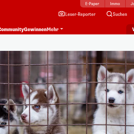
E-Paper
Immo
J
Leser-Reporter
Suchen
Community
Gewinnen
Mehr