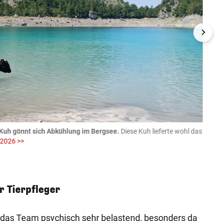
Kuh gönnt sich Abkühlung im Bergsee.
Diese Kuh lieferte wohl das
06.08
 2026 >>
fotog
>>
zVg / Di
r Tierpfleger
r das Team psychisch sehr belastend, besonders da