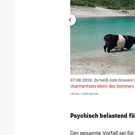
tzte.
Zu einem tragischen
07.08.2026: Zu heiß zum Grasen! 
igen gekommen.
Bei einem Frontal-
charmanteste Motiv des Sommers
Larissa / Leserreporter
Psychisch belastend fü
Der gesamte Vorfall sei fü