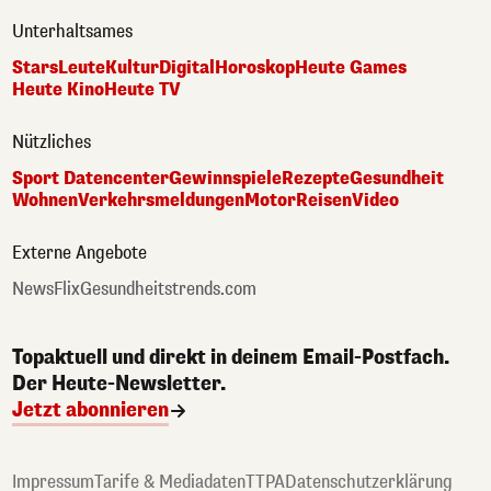
Unterhaltsames
Stars
Leute
Kultur
Digital
Horoskop
Heute Games
Heute Kino
Heute TV
Nützliches
Sport Datencenter
Gewinnspiele
Rezepte
Gesundheit
Wohnen
Verkehrsmeldungen
Motor
Reisen
Video
Externe Angebote
NewsFlix
Gesundheitstrends.com
Topaktuell und direkt in deinem Email-Postfach.
Der Heute-Newsletter.
Jetzt abonnieren
Impressum
Tarife & Mediadaten
TTPA
Datenschutzerklärung