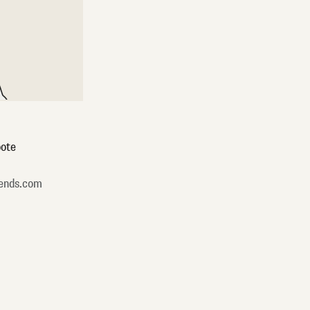
ote
ends.com