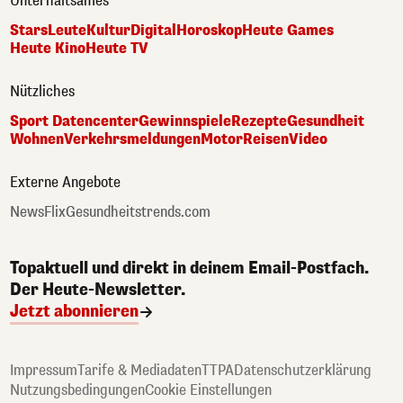
Unterhaltsames
Stars
Leute
Kultur
Digital
Horoskop
Heute Games
Heute Kino
Heute TV
Nützliches
Sport Datencenter
Gewinnspiele
Rezepte
Gesundheit
Wohnen
Verkehrsmeldungen
Motor
Reisen
Video
Externe Angebote
NewsFlix
Gesundheitstrends.com
Topaktuell und direkt in deinem Email-Postfach.
Der Heute-Newsletter.
Jetzt abonnieren
Impressum
Tarife & Mediadaten
TTPA
Datenschutzerklärung
Nutzungsbedingungen
Cookie Einstellungen