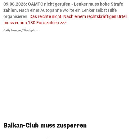
09.08.2026: ÖAMTC nicht gerufen - Lenker muss hohe Strafe
0
en
zahlen.
Nach einer Autopanne wollte ein Lenker selbst Hilfe
H
organisieren.
Das reichte nicht: Nach einem rechtskräftigen Urteil
u
muss er nun 130 Euro zahlen >>>
m
Getty Images/iStockphoto
Fa
Balkan-Club muss zusperren