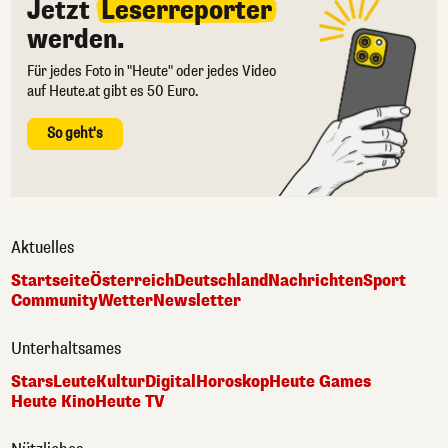
Jetzt
Leserreporter
werden.
Für jedes Foto in "Heute" oder jedes Video
auf Heute.at gibt es 50 Euro.
So geht's
Aktuelles
Startseite
Österreich
Deutschland
Nachrichten
Sport
Community
Wetter
Newsletter
Unterhaltsames
Stars
Leute
Kultur
Digital
Horoskop
Heute Games
Heute Kino
Heute TV