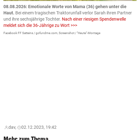
m
08.08.2026: Emotionale Worte von Mama (36) gehen unter die
0
Haut.
Bei einem tragischen Traktorunfall verlor Sarah ihren Partner
B
und ihre sechsjährige Tochter.
Nach einer riesigen Spendenwelle
S
meldet sich die 36-Jährige zu Wort >>>
La
Facebook FF Satteins / gofundme.com, Screenshot / "Heute"-Montage
dav,
02.12.2023, 19:42
Mehr zum Thema