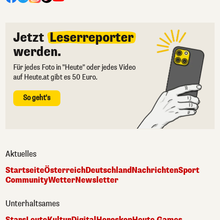
Jetzt
Leserreporter
werden.
Für jedes Foto in "Heute" oder jedes Video
auf Heute.at gibt es 50 Euro.
So geht's
Aktuelles
Startseite
Österreich
Deutschland
Nachrichten
Sport
Community
Wetter
Newsletter
Unterhaltsames
Stars
Leute
Kultur
Digital
Horoskop
Heute Games