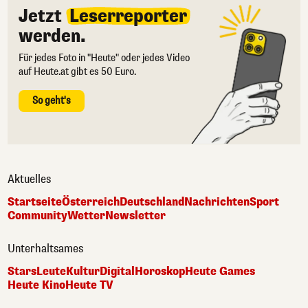
Jetzt
Leserreporter
werden.
Für jedes Foto in "Heute" oder jedes Video
auf Heute.at gibt es 50 Euro.
So geht's
Aktuelles
Startseite
Österreich
Deutschland
Nachrichten
Sport
Community
Wetter
Newsletter
Unterhaltsames
Stars
Leute
Kultur
Digital
Horoskop
Heute Games
Heute Kino
Heute TV