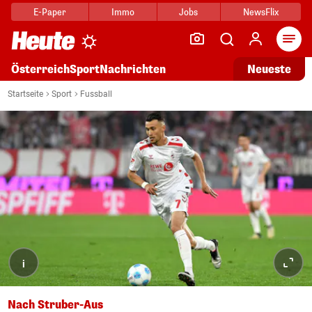
E-Paper
Immo
Jobs
NewsFlix
Arti
Österreich
Sport
Nachrichten
Neueste
Startseite
Sport
Fussball
i
Nach Struber-Aus