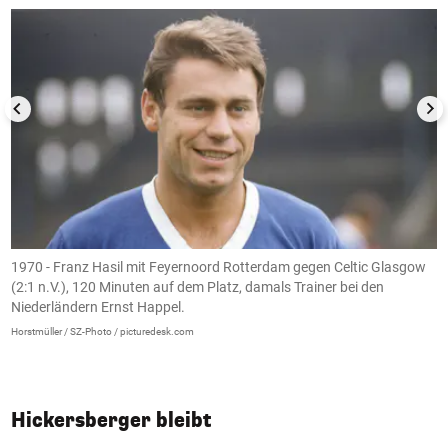
a
1970 - Franz Hasil mit Feyernoord Rotterdam gegen Celtic Glasgow
1
(2:1 n.V.), 120 Minuten auf dem Platz, damals Trainer bei den
K
t
Niederländern Ernst Happel.
A
T
Horstmüller / SZ-Photo / picturedesk.com
S
Vo
Hickersberger bleibt