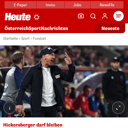
E-Paper
Immo
Jobs
NewsFlix
Arti
Österreich
Sport
Nachrichten
Neueste
Startseite
Sport
Fussball
i
Hickersberger darf bleiben