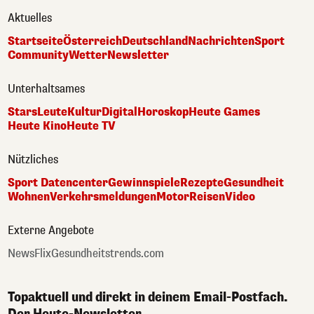
Aktuelles
Startseite
Österreich
Deutschland
Nachrichten
Sport
Community
Wetter
Newsletter
Unterhaltsames
Stars
Leute
Kultur
Digital
Horoskop
Heute Games
Heute Kino
Heute TV
Nützliches
Sport Datencenter
Gewinnspiele
Rezepte
Gesundheit
Wohnen
Verkehrsmeldungen
Motor
Reisen
Video
Externe Angebote
NewsFlix
Gesundheitstrends.com
Topaktuell und direkt in deinem Email-Postfach.
Der Heute-Newsletter.