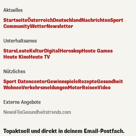
Aktuelles
Startseite
Österreich
Deutschland
Nachrichten
Sport
Community
Wetter
Newsletter
Unterhaltsames
Stars
Leute
Kultur
Digital
Horoskop
Heute Games
Heute Kino
Heute TV
Nützliches
Sport Datencenter
Gewinnspiele
Rezepte
Gesundheit
Wohnen
Verkehrsmeldungen
Motor
Reisen
Video
Externe Angebote
NewsFlix
Gesundheitstrends.com
Topaktuell und direkt in deinem Email-Postfach.