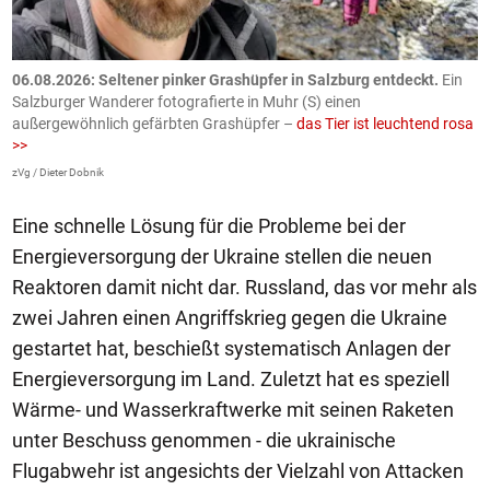
06.08.2026: Seltener pinker Grashüpfer in Salzburg entdeckt.
Ein
0
Salzburger Wanderer fotografierte in Muhr (S) einen
S
außergewöhnlich gefärbten Grashüpfer –
das Tier ist leuchtend rosa
U
>>
AP
zVg / Dieter Dobnik
Eine schnelle Lösung für die Probleme bei der
Energieversorgung der Ukraine stellen die neuen
Reaktoren damit nicht dar. Russland, das vor mehr als
zwei Jahren einen Angriffskrieg gegen die Ukraine
gestartet hat, beschießt systematisch Anlagen der
Energieversorgung im Land. Zuletzt hat es speziell
Wärme- und Wasserkraftwerke mit seinen Raketen
unter Beschuss genommen - die ukrainische
Flugabwehr ist angesichts der Vielzahl von Attacken