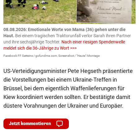
m
08.08.2026: Emotionale Worte von Mama (36) gehen unter die
0
Haut.
Bei einem tragischen Traktorunfall verlor Sarah ihren Partner
B
und ihre sechsjährige Tochter.
Nach einer riesigen Spendenwelle
S
meldet sich die 36-Jährige zu Wort >>>
La
Facebook FF Satteins / gofundme.com, Screenshot / "Heute"-Montage
US-Verteidigungsminister Pete Hegseth präsentierte
die Vorstellungen bei einem Ukraine-Treffen in
Brüssel, bei dem eigentlich Waffenlieferungen für
Kiew koordiniert werden sollten. Er bestätigte damit
düstere Vorahnungen der Ukrainer und Europäer.
Jetzt kommentieren