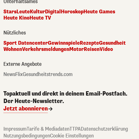
Unterhaltsames
Stars
Leute
Kultur
Digital
Horoskop
Heute Games
Heute Kino
Heute TV
Nützliches
Sport Datencenter
Gewinnspiele
Rezepte
Gesundheit
Wohnen
Verkehrsmeldungen
Motor
Reisen
Video
Externe Angebote
NewsFlix
Gesundheitstrends.com
Topaktuell und direkt in deinem Email-Postfach.
Der Heute-Newsletter.
Jetzt abonnieren
Impressum
Tarife & Mediadaten
TTPA
Datenschutzerklärung
Nutzungsbedingungen
Cookie Einstellungen