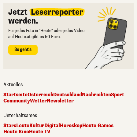
Jetzt
Leserreporter
werden.
Für jedes Foto in "Heute" oder jedes Video
auf Heute.at gibt es 50 Euro.
So geht's
Aktuelles
Startseite
Österreich
Deutschland
Nachrichten
Sport
Community
Wetter
Newsletter
Unterhaltsames
Stars
Leute
Kultur
Digital
Horoskop
Heute Games
Heute Kino
Heute TV