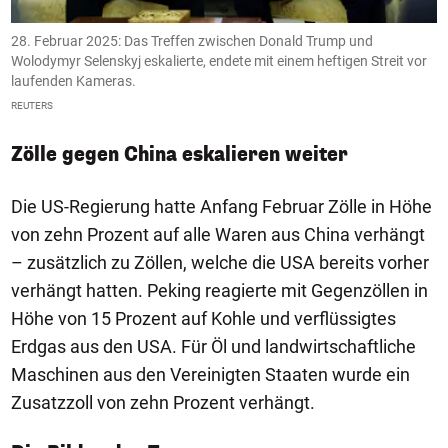
28. Februar 2025: Das Treffen zwischen Donald Trump und
2
r
Wolodymyr Selenskyj eskalierte, endete mit einem heftigen Streit vor
W
laufenden Kameras.
l
REUTERS
R
Zölle gegen China eskalieren weiter
Die US-Regierung hatte Anfang Februar Zölle in Höhe
von zehn Prozent auf alle Waren aus China verhängt
– zusätzlich zu Zöllen, welche die USA bereits vorher
verhängt hatten. Peking reagierte mit Gegenzöllen in
Höhe von 15 Prozent auf Kohle und verflüssigtes
Erdgas aus den USA. Für Öl und landwirtschaftliche
Maschinen aus den Vereinigten Staaten wurde ein
Zusatzzoll von zehn Prozent verhängt.
1/50