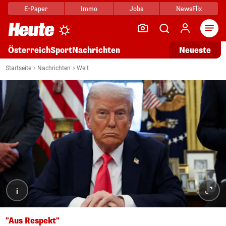
E-Paper
Immo
Jobs
NewsFlix
Arti
Österreich
Sport
Nachrichten
Neueste
Startseite
Nachrichten
Welt
i
"Aus Respekt"