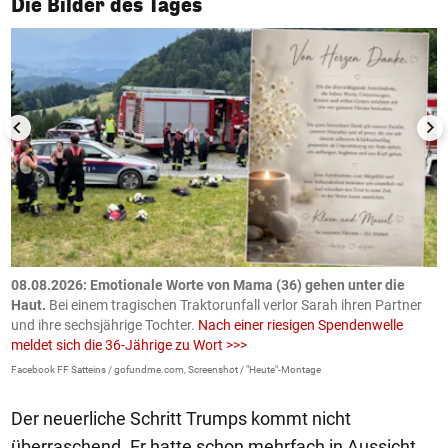
Die Bilder des Tages
m
08.08.2026: Emotionale Worte von Mama (36) gehen unter die
0
Haut.
Bei einem tragischen Traktorunfall verlor Sarah ihren Partner
B
und ihre sechsjährige Tochter.
Nach einer riesigen Spendenwelle
S
meldet sich die 36-Jährige zu Wort >>>
La
Facebook FF Satteins / gofundme.com, Screenshot / "Heute"-Montage
Der neuerliche Schritt Trumps kommt nicht
überraschend. Er hatte schon mehrfach in Aussicht