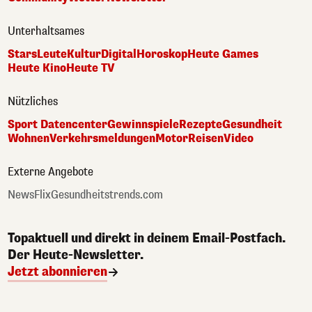
Unterhaltsames
Stars
Leute
Kultur
Digital
Horoskop
Heute Games
Heute Kino
Heute TV
Nützliches
Sport Datencenter
Gewinnspiele
Rezepte
Gesundheit
Wohnen
Verkehrsmeldungen
Motor
Reisen
Video
Externe Angebote
NewsFlix
Gesundheitstrends.com
Topaktuell und direkt in deinem Email-Postfach.
Der Heute-Newsletter.
Jetzt abonnieren