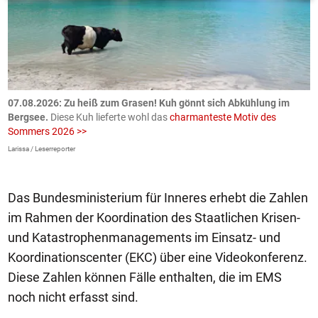
ch
07.08.2026: Zu heiß zum Grasen! Kuh gönnt sich Abkühlung im
0
Bergsee.
Diese Kuh lieferte wohl das
charmanteste Motiv des
S
Sommers 2026 >>
a
>
Larissa / Leserreporter
zV
Das Bundesministerium für Inneres erhebt die Zahlen
im Rahmen der Koordination des Staatlichen Krisen-
und Katastrophenmanagements im Einsatz- und
Koordinationscenter (EKC) über eine Videokonferenz.
Diese Zahlen können Fälle enthalten, die im EMS
noch nicht erfasst sind.