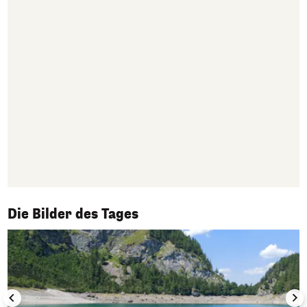
1/50
Die Bilder des Tages