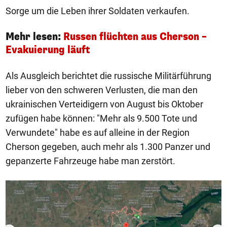
Sorge um die Leben ihrer Soldaten verkaufen.
Mehr lesen:
Russen flüchten aus Cherson –
Evakuierung läuft
Als Ausgleich berichtet die russische Militärführung
lieber von den schweren Verlusten, die man den
ukrainischen Verteidigern von August bis Oktober
zufügen habe können: "Mehr als 9.500 Tote und
Verwundete" habe es auf alleine in der Region
Cherson gegeben, auch mehr als 1.300 Panzer und
gepanzerte Fahrzeuge habe man zerstört.
1/5