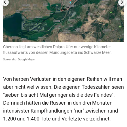
Cherson liegt am westlichen Dnipro-Ufer nur wenige Kilometer
A
flussaufwärts von dessen Mündungsdelta ins Schwarze Meer.
v
Screenshot Google Maps
Wi
Von herben Verlusten in den eigenen Reihen will man
aber nicht viel wissen. Die eigenen Todeszahlen seien
"sieben bis acht Mal geringer als die des Feindes".
Demnach hätten die Russen in den drei Monaten
intensivster Kampfhandlungen "nur" zwischen rund
1.200 und 1.400 Tote und Verletzte verzeichnet.