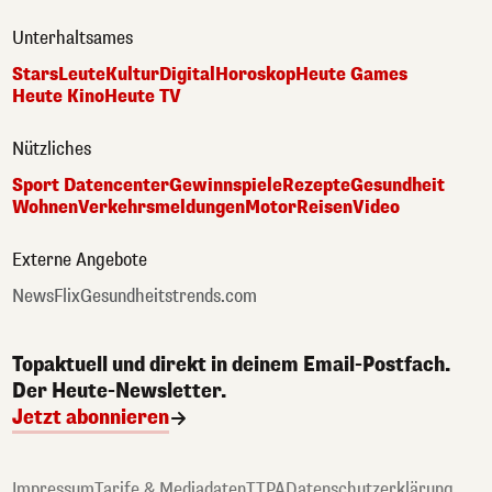
Unterhaltsames
Stars
Leute
Kultur
Digital
Horoskop
Heute Games
Heute Kino
Heute TV
Nützliches
Sport Datencenter
Gewinnspiele
Rezepte
Gesundheit
Wohnen
Verkehrsmeldungen
Motor
Reisen
Video
Externe Angebote
NewsFlix
Gesundheitstrends.com
Topaktuell und direkt in deinem Email-Postfach.
Der Heute-Newsletter.
Jetzt abonnieren
Impressum
Tarife & Mediadaten
TTPA
Datenschutzerklärung