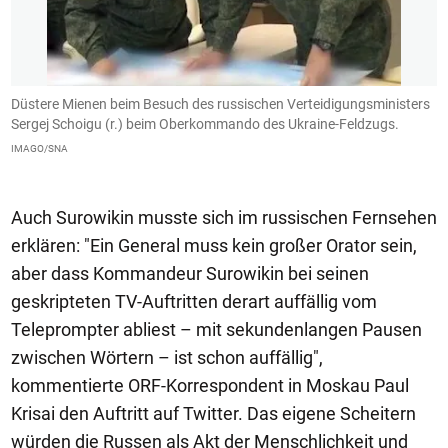
en
Düstere Mienen beim Besuch des russischen Verteidigungsministers
D
Sergej Schoigu (r.) beim Oberkommando des Ukraine-Feldzugs.
A
S
IMAGO/SNA
I
Auch Surowikin musste sich im russischen Fernsehen
erklären: "Ein General muss kein großer Orator sein,
aber dass Kommandeur Surowikin bei seinen
geskripteten TV-Auftritten derart auffällig vom
Teleprompter abliest – mit sekundenlangen Pausen
zwischen Wörtern – ist schon auffällig",
kommentierte ORF-Korrespondent in Moskau Paul
Krisai den Auftritt auf Twitter. Das eigene Scheitern
würden die Russen als Akt der Menschlichkeit und