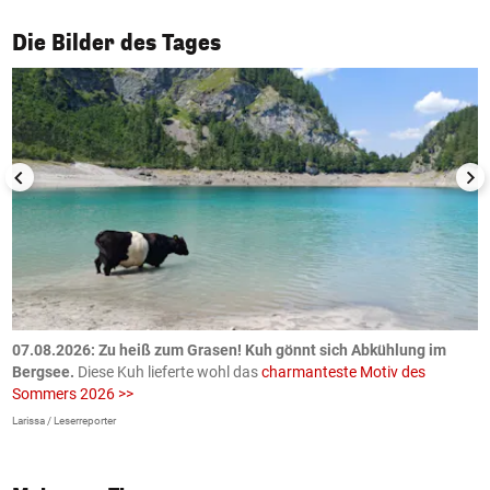
1/50
Die Bilder des Tages
ch
07.08.2026: Zu heiß zum Grasen! Kuh gönnt sich Abkühlung im
0
Bergsee.
Diese Kuh lieferte wohl das
charmanteste Motiv des
S
Sommers 2026 >>
a
>
Larissa / Leserreporter
zV