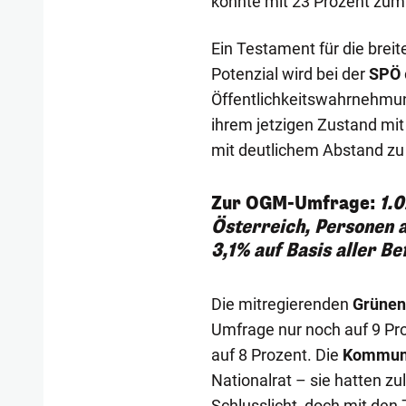
könnte mit 23 Prozent zumi
Ein Testament für die breit
Potenzial wird bei der
SPÖ
Öffentlichkeitswahrnehmun
ihrem jetzigen Zustand mit 
mit deutlichem Abstand zu a
Zur OGM-Umfrage:
1.0
Österreich, Personen 
3,1% auf Basis aller Be
Die mitregierenden
Grünen
Umfrage nur noch auf 9 Pro
auf 8 Prozent. Die
Kommun
Nationalrat – sie hatten z
Schlusslicht, doch mit den