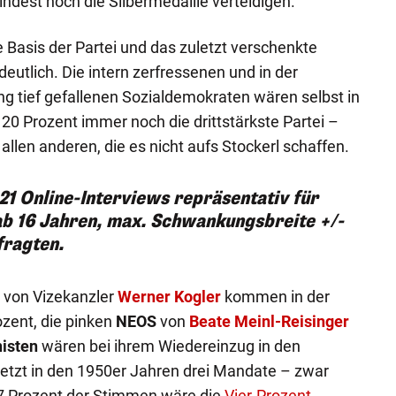
ndest noch die Silbermedaille verteidigen.
e Basis der Partei und das zuletzt verschenkte
deutlich. Die intern zerfressenen und in der
g tief gefallenen Sozialdemokraten wären selbst in
20 Prozent immer noch die drittstärkste Partei –
llen anderen, die es nicht aufs Stockerl schaffen.
21 Online-Interviews repräsentativ für
ab 16 Jahren, max. Schwankungsbreite +/-
fragten.
von Vizekanzler
Werner Kogler
kommen in der
zent, die pinken
NEOS
von
Beate Meinl-Reisinger
isten
wären bei ihrem Wiedereinzug in den
uletzt in den 1950er Jahren drei Mandate – zwar
 7 Prozent der Stimmen wäre die
Vier-Prozent-