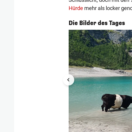
Hürde
mehr als locker ge
1/55
Die Bilder des Tages