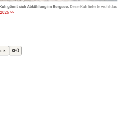
Kuh gönnt sich Abkühlung im Bergsee.
Diese Kuh lieferte wohl das
06.08
 2026 >>
fotog
>>
zVg / Di
ankl
KPÖ