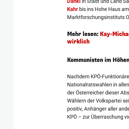
Dankl
in Stadt und Land Sa
Kahr
bis ins Hohe Haus am 
Marktforschungsinstituts O
Mehr lesen:
Kay-Michae
wirklich
Kommunisten im Höhen
Nachdem KPÖ-Funktionäre b
Nationalratswahlen in allen
der Österreicher dieser Ab
Wählern der Volkspartei se
positiv, Anhänger aller and
KPÖ – zur Überraschung vie