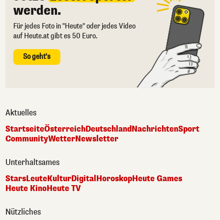
werden.
Für jedes Foto in "Heute" oder jedes Video
auf Heute.at gibt es 50 Euro.
So geht's
Aktuelles
Startseite
Österreich
Deutschland
Nachrichten
Sport
Community
Wetter
Newsletter
Unterhaltsames
Stars
Leute
Kultur
Digital
Horoskop
Heute Games
Heute Kino
Heute TV
Nützliches