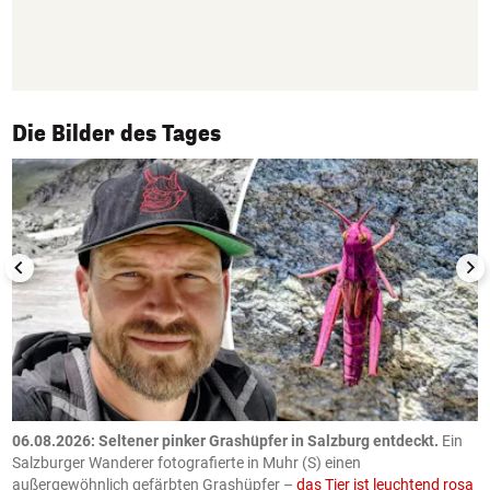
1/50
Die Bilder des Tages
06.08.2026: Seltener pinker Grashüpfer in Salzburg entdeckt.
Ein
0
Salzburger Wanderer fotografierte in Muhr (S) einen
S
außergewöhnlich gefärbten Grashüpfer –
das Tier ist leuchtend rosa
U