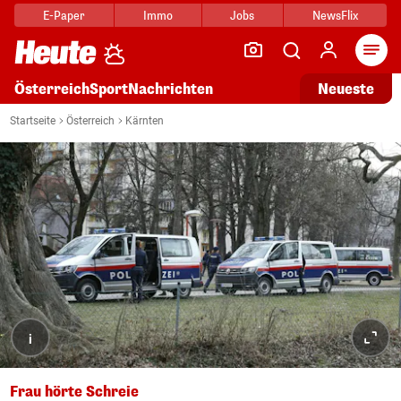
E-Paper
Immo
Jobs
NewsFlix
Arti
Österreich
Sport
Nachrichten
Neueste
Startseite
Österreich
Kärnten
i
Frau hörte Schreie