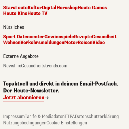
Stars
Leute
Kultur
Digital
Horoskop
Heute Games
Heute Kino
Heute TV
Nützliches
Sport Datencenter
Gewinnspiele
Rezepte
Gesundheit
Wohnen
Verkehrsmeldungen
Motor
Reisen
Video
Externe Angebote
NewsFlix
Gesundheitstrends.com
Topaktuell und direkt in deinem Email-Postfach.
Der Heute-Newsletter.
Jetzt abonnieren
Impressum
Tarife & Mediadaten
TTPA
Datenschutzerklärung
Nutzungsbedingungen
Cookie Einstellungen