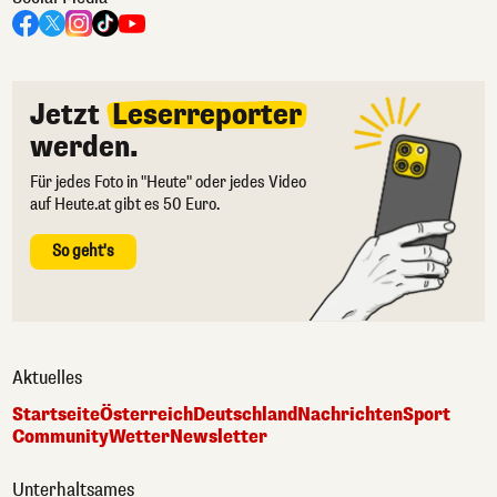
Jetzt
Leserreporter
werden.
Für jedes Foto in "Heute" oder jedes Video
auf Heute.at gibt es 50 Euro.
So geht's
Aktuelles
Startseite
Österreich
Deutschland
Nachrichten
Sport
Community
Wetter
Newsletter
Unterhaltsames