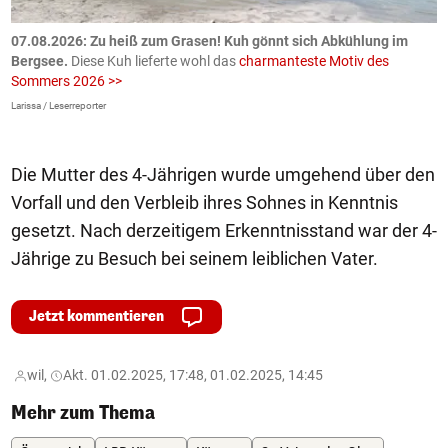
ch
07.08.2026: Zu heiß zum Grasen! Kuh gönnt sich Abkühlung im
0
Bergsee.
Diese Kuh lieferte wohl das
charmanteste Motiv des
S
Sommers 2026 >>
a
>
Larissa / Leserreporter
zV
Die Mutter des 4-Jährigen wurde umgehend über den
Vorfall und den Verbleib ihres Sohnes in Kenntnis
gesetzt. Nach derzeitigem Erkenntnisstand war der 4-
Jährige zu Besuch bei seinem leiblichen Vater.
Jetzt kommentieren
wil,
Akt. 01.02.2025, 17:48, 01.02.2025, 14:45
Mehr zum Thema