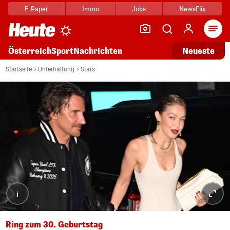
E-Paper
Immo
Jobs
NewsFlix
Arti
Österreich
Sport
Nachrichten
Neueste
Startseite
Unterhaltung
Stars
i
Ring zum 30. Geburtstag