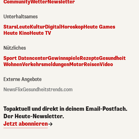
Community
Wetter
Newsletter
Unterhaltsames
Stars
Leute
Kultur
Digital
Horoskop
Heute Games
Heute Kino
Heute TV
Nützliches
Sport Datencenter
Gewinnspiele
Rezepte
Gesundheit
Wohnen
Verkehrsmeldungen
Motor
Reisen
Video
Externe Angebote
NewsFlix
Gesundheitstrends.com
Topaktuell und direkt in deinem Email-Postfach.
Der Heute-Newsletter.
Jetzt abonnieren