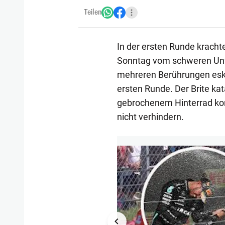
Teilen
In der ersten Runde kracht
Sonntag vom schweren Unf
mehreren Berührungen eska
ersten Runde. Der Brite kat
gebrochenem Hinterrad konn
nicht verhindern.
1/7