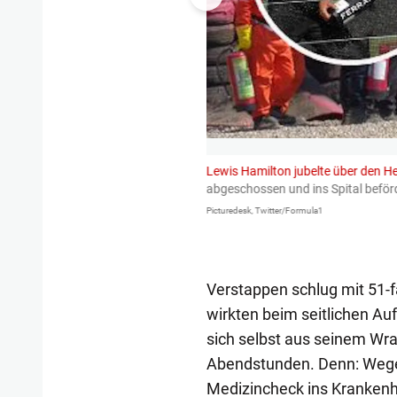
one-Wochenende auf acht Punkte.
Lewis Hamilton jubelte über den H
hspannung ist garantiert. Nächstes
abgeschossen und ins Spital beförde
Picturedesk, Twitter/Formula1
Verstappen schlug mit 51-
wirkten beim seitlichen Au
sich selbst aus seinem Wrac
Abendstunden. Denn: Wege
Medizincheck ins Kranken