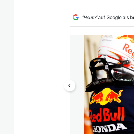
"Heute"
auf Google als
b
1/34