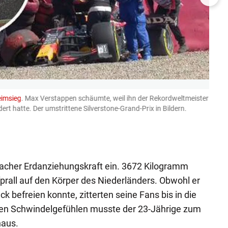
eimsieg
. Max Verstappen schäumte, weil ihn der Rekordweltmeister
Turbu
rt hatte. Der umstrittene Silverstone-Grand-Prix in Bildern.
siegt
bezie
es kra
imago, T
facher Erdanziehungskraft ein. 3672 Kilogramm
fprall auf den Körper des Niederländers. Obwohl er
k befreien konnte, zitterten seine Fans bis in die
n Schwindelgefühlen musste der 23-Jährige zum
haus.