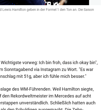
 Lewis Hamilton geben in der Formel 1 den Ton an. Die Saison
Titel
Max V
picture
Wichtigste vorweg: Ich bin froh, dass ich okay bin",
m Sonntagabend via Instagram zu Wort. "Es war
inschlag mit 51g, aber ich fühle mich besser."
onslage des WM-Führenden. Weil Hamilton siegte,
f den Rekordweltmeister im Mercedes auf acht
erstappen unverständlich. Schließlich hatten auch
 als den Schuldigen ausgemacht. Die Zehn-