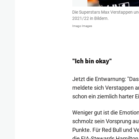
ckt! Rote Flaggen, Re-Starts und eine
Die Superstars Max Verstappen und
er Brite gewinnt das Rennen vor dem
2021/22 in Bildern.
Dhabi – Spannung pur!
Imago Images
"Ich bin okay"
Jetzt die Entwarnung: "Das 
meldete sich Verstappen a
schon ein ziemlich harter E
Weniger gut ist die Emoti
schmolz sein Vorsprung au
Punkte. Für Red Bull und V
die FIA-Stewards Hamilton