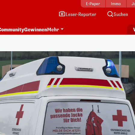
E-Paper
Immo
J
Leser-Reporter
Suchen
Community
Gewinnen
Mehr