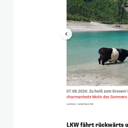
tzte.
Zu einem tragischen
07.08.2026: Zu heiß zum Grasen! 
igen gekommen.
Bei einem Frontal-
charmanteste Motiv des Sommers
Larissa / Leserreporter
LKW fährt rückwärts u