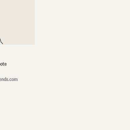
ote
ends.com