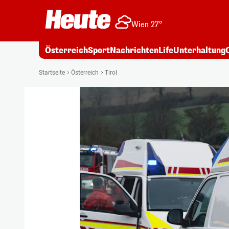
Wien 27°
Österreich
Sport
Nachrichten
Life
Unterhaltung
Startseite
Österreich
Tirol