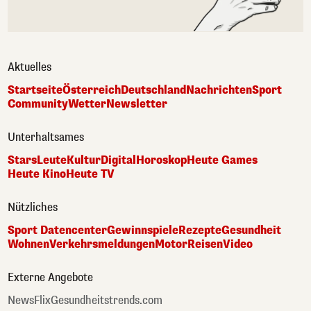
Aktuelles
Startseite
Österreich
Deutschland
Nachrichten
Sport
Community
Wetter
Newsletter
Unterhaltsames
Stars
Leute
Kultur
Digital
Horoskop
Heute Games
Heute Kino
Heute TV
Nützliches
Sport Datencenter
Gewinnspiele
Rezepte
Gesundheit
Wohnen
Verkehrsmeldungen
Motor
Reisen
Video
Externe Angebote
NewsFlix
Gesundheitstrends.com