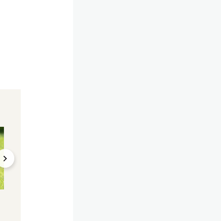
Tragödie in der Schweiz
Rottweiler greift
Kleinkind an und
verletzt es schwer
25.01.2025, 19:58