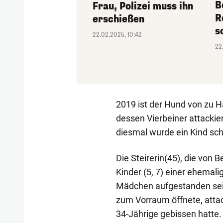
B
Frau, Polizei muss ihn
R
erschießen
s
22.02.2025, 10:42
22
2019 ist der Hund von zu 
dessen Vierbeiner attackier
diesmal wurde ein Kind sch
Die Steirerin(45), die von 
Kinder (5, 7) einer ehemalig
Mädchen aufgestanden sein,
zum Vorraum öffnete, attack
34-Jährige gebissen hatte.