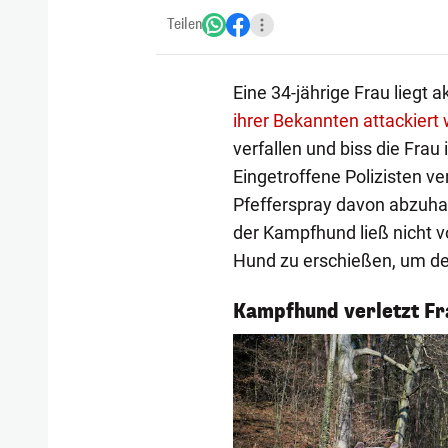
Teilen
Eine 34-jährige Frau liegt 
ihrer Bekannten attackiert
verfallen und biss die Frau
Eingetroffene Polizisten ve
Pfefferspray davon abzuhalt
der Kampfhund ließ nicht vo
Hund zu erschießen, um de
1/4
Kampfhund verletzt F