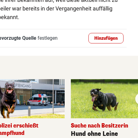
ler war bereits in der Vergangenheit auffällig
ekannt.
evorzugte Quelle
festlegen
Hinzufügen
olizei erschießt
Suche nach Besitzerin
ampfhund
Hund ohne Leine