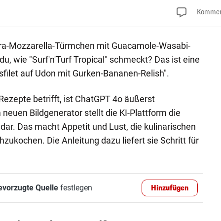
Kommen
kra-Mozzarella-Türmchen mit Guacamole-Wasabi-
, wie "Surf'n'Turf Tropical" schmeckt? Das ist eine
dsfilet auf Udon mit Gurken-Bananen-Relish".
ezepte betrifft, ist ChatGPT 4o äußerst
 neuen Bildgenerator stellt die KI-Plattform die
dar. Das macht Appetit und Lust, die kulinarischen
zukochen. Die Anleitung dazu liefert sie Schritt für
evorzugte Quelle
festlegen
Hinzufügen