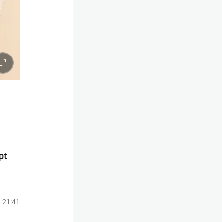
pt
, 21:41