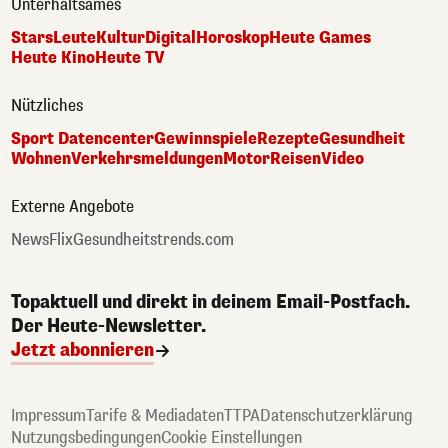
Unterhaltsames
Stars
Leute
Kultur
Digital
Horoskop
Heute Games
Heute Kino
Heute TV
Nützliches
Sport Datencenter
Gewinnspiele
Rezepte
Gesundheit
Wohnen
Verkehrsmeldungen
Motor
Reisen
Video
Externe Angebote
NewsFlix
Gesundheitstrends.com
Topaktuell und direkt in deinem Email-Postfach.
Der Heute-Newsletter.
Jetzt abonnieren
Impressum
Tarife & Mediadaten
TTPA
Datenschutzerklärung
Nutzungsbedingungen
Cookie Einstellungen