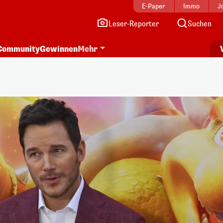
E-Paper
Immo
J
Leser-Reporter
Suchen
Community
Gewinnen
Mehr