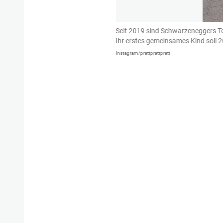
Los Angeles
Seit 2019 sind Schwarzeneggers T
Ihr erstes gemeinsames Kind soll 
Instagram/prattprattpratt