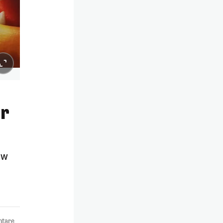
er
ew
tare