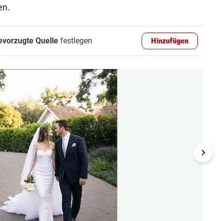
en.
evorzugte Quelle
festlegen
Hinzufügen