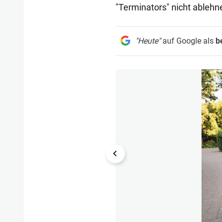
"Terminators" nicht ablehn
"Heute"
auf Google als
b
1/7