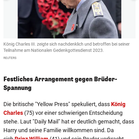
König Charles III. zeigte sich nachdenklich und betroffen bei seiner
K
Teilnahme am Nationalen Gedenkgottesdienst 2023.
T
REUTERS
R
Festliches Arrangement gegen Brüder-
Spannung
Die britische "Yellow Press" spekuliert, dass
König
Charles
(75) vor einer schwierigen Entscheidung
stehe. Laut "Daily Mail" hat er deutlich gemacht, dass
Harry und seine Familie willkommen sind. Da
sich
Prinz William
(41) und sein Bruder verkracht