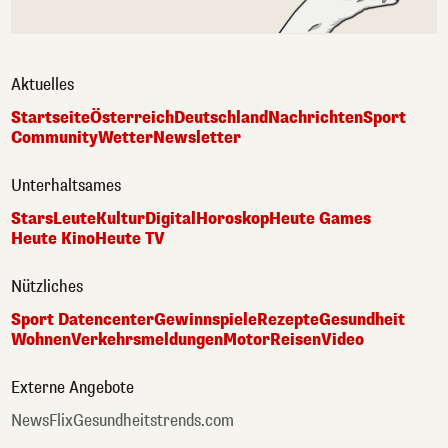
Aktuelles
Startseite
Österreich
Deutschland
Nachrichten
Sport
Community
Wetter
Newsletter
Unterhaltsames
Stars
Leute
Kultur
Digital
Horoskop
Heute Games
Heute Kino
Heute TV
Nützliches
Sport Datencenter
Gewinnspiele
Rezepte
Gesundheit
Wohnen
Verkehrsmeldungen
Motor
Reisen
Video
Externe Angebote
NewsFlix
Gesundheitstrends.com