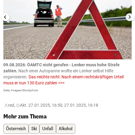
09.08.2026: ÖAMTC nicht gerufen - Lenker muss hohe Strafe
0
en
zahlen.
Nach einer Autopanne wollte ein Lenker selbst Hilfe
H
organisieren.
Das reichte nicht: Nach einem rechtskräftigen Urteil
u
muss er nun 130 Euro zahlen >>>
m
Getty Images/iStockphoto
Fa
red,
Akt. 27.01.2025, 16:50, 27.01.2025, 16:18
Mehr zum Thema
Österreich
Ski
Unfall
Alkohol