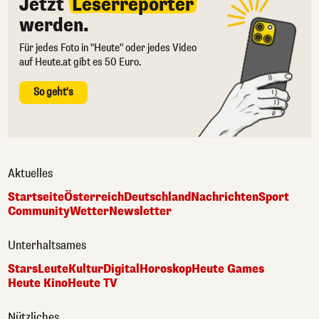
Jetzt
Leserreporter
werden.
Für jedes Foto in "Heute" oder jedes Video
auf Heute.at gibt es 50 Euro.
So geht's
Aktuelles
Startseite
Österreich
Deutschland
Nachrichten
Sport
Community
Wetter
Newsletter
Unterhaltsames
Stars
Leute
Kultur
Digital
Horoskop
Heute Games
Heute Kino
Heute TV
Nützliches