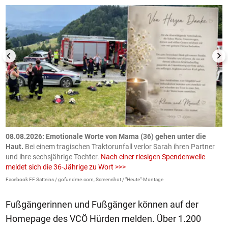
m
08.08.2026: Emotionale Worte von Mama (36) gehen unter die
0
Haut.
Bei einem tragischen Traktorunfall verlor Sarah ihren Partner
B
und ihre sechsjährige Tochter.
Nach einer riesigen Spendenwelle
S
meldet sich die 36-Jährige zu Wort >>>
La
Facebook FF Satteins / gofundme.com, Screenshot / "Heute"-Montage
Fußgängerinnen und Fußgänger können auf der
Homepage des VCÖ Hürden melden. Über 1.200