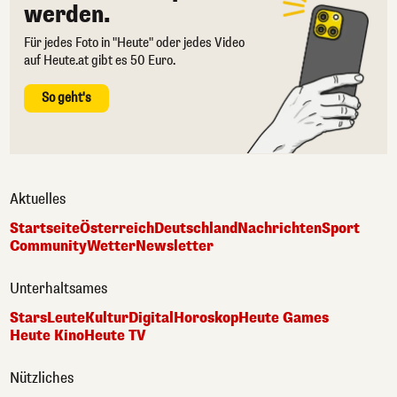
werden.
Für jedes Foto in "Heute" oder jedes Video
auf Heute.at gibt es 50 Euro.
So geht's
Aktuelles
Startseite
Österreich
Deutschland
Nachrichten
Sport
Community
Wetter
Newsletter
Unterhaltsames
Stars
Leute
Kultur
Digital
Horoskop
Heute Games
Heute Kino
Heute TV
Nützliches