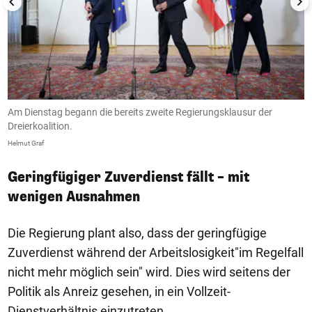
Am Dienstag begann die bereits zweite Regierungsklausur der
D
Dreierkoalition.
k
Helmut Graf
He
Geringfügiger Zuverdienst fällt – mit
wenigen Ausnahmen
Die Regierung plant also, dass der geringfügige
Zuverdienst während der Arbeitslosigkeit"im Regelfall
nicht mehr möglich sein" wird. Dies wird seitens der
Politik als Anreiz gesehen, in ein Vollzeit-
Dienstverhältnis einzutreten.