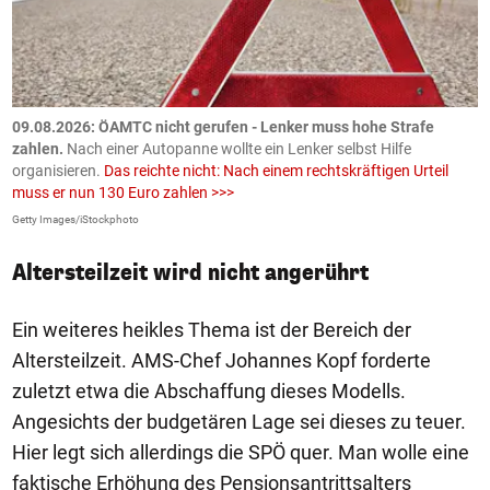
09.08.2026: ÖAMTC nicht gerufen - Lenker muss hohe Strafe
0
en
zahlen.
Nach einer Autopanne wollte ein Lenker selbst Hilfe
H
organisieren.
Das reichte nicht: Nach einem rechtskräftigen Urteil
u
muss er nun 130 Euro zahlen >>>
m
Getty Images/iStockphoto
Fa
Altersteilzeit wird nicht angerührt
Ein weiteres heikles Thema ist der Bereich der
Altersteilzeit. AMS-Chef Johannes Kopf forderte
zuletzt etwa die Abschaffung dieses Modells.
Angesichts der budgetären Lage sei dieses zu teuer.
Hier legt sich allerdings die SPÖ quer. Man wolle eine
faktische Erhöhung des Pensionsantrittsalters