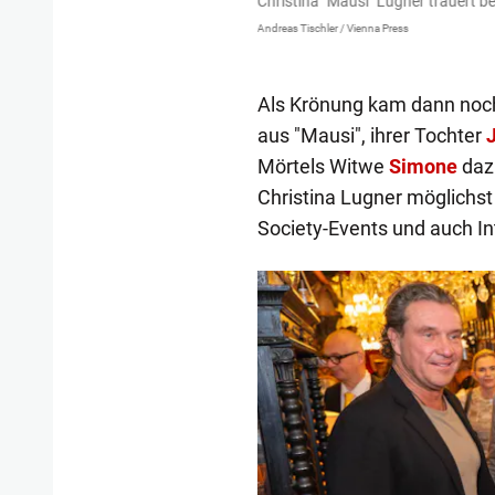
ugner.
Christina "Mausi" Lugner trauert b
Andreas Tischler / Vienna Press
Als Krönung kam dann noch
aus "Mausi", ihrer Tochter
Mörtels Witwe
Simone
dazu
Christina Lugner möglichst 
Society-Events und auch I