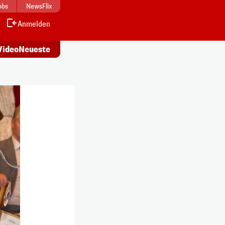
obs
NewsFlix
Anmelden
Alle
s ansehen
Artikel lesen
Video
Neueste