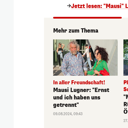
Jetzt lesen: "Mausi" 
Mehr zum Thema
In aller Freundschaft!
P
S
Mausi Lugner: "Ernst
"
und ich haben uns
R
getrennt"
Ö
09.08.2024, 09:43
27