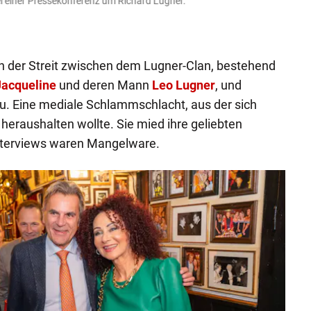
ei einer Pressekonferenz um Richard Lugner.
Chris
Andreas 
 der Streit zwischen dem Lugner-Clan, bestehend
Jacqueline
und deren Mann
Leo Lugner
, und
. Eine mediale Schlammschlacht, aus der sich
heraushalten wollte. Sie mied ihre geliebten
nterviews waren Mangelware.