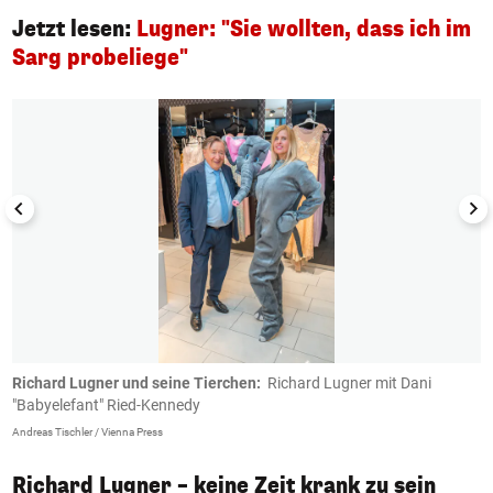
Jetzt lesen:
Lugner: "Sie wollten, dass ich im
Sarg probeliege"
1/13
Richard Lugner und seine Tierchen:
Richard Lugner mit Dani
S
"Babyelefant" Ried-Kennedy
pr
Andreas Tischler / Vienna Press
Richard Lugner – keine Zeit krank zu sein