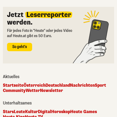
Jetzt
Leserreporter
werden.
Für jedes Foto in "Heute" oder jedes Video
auf Heute.at gibt es 50 Euro.
So geht's
Aktuelles
Startseite
Österreich
Deutschland
Nachrichten
Sport
Community
Wetter
Newsletter
Unterhaltsames
Stars
Leute
Kultur
Digital
Horoskop
Heute Games
Heute Kino
Heute TV