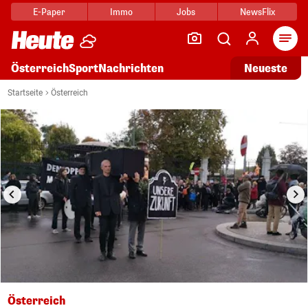
E-Paper
Immo
Jobs
NewsFlix
Arti
Österreich
Sport
Nachrichten
Neueste
i
1/5
Startseite
Österreich
Österreich