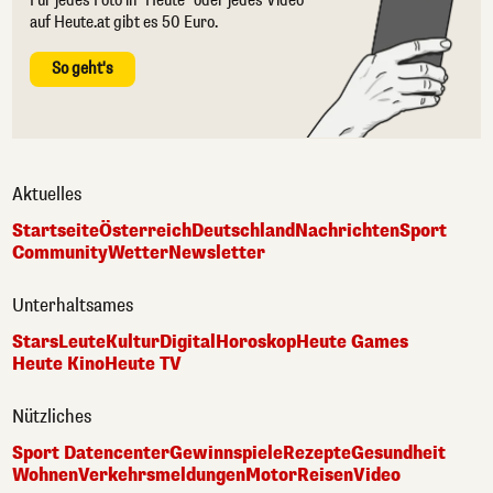
Für jedes Foto in "Heute" oder jedes Video
auf Heute.at gibt es 50 Euro.
So geht's
Aktuelles
Startseite
Österreich
Deutschland
Nachrichten
Sport
Community
Wetter
Newsletter
Unterhaltsames
Stars
Leute
Kultur
Digital
Horoskop
Heute Games
Heute Kino
Heute TV
Nützliches
Sport Datencenter
Gewinnspiele
Rezepte
Gesundheit
Wohnen
Verkehrsmeldungen
Motor
Reisen
Video