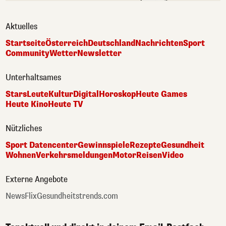
Aktuelles
Startseite
Österreich
Deutschland
Nachrichten
Sport
Community
Wetter
Newsletter
Unterhaltsames
Stars
Leute
Kultur
Digital
Horoskop
Heute Games
Heute Kino
Heute TV
Nützliches
Sport Datencenter
Gewinnspiele
Rezepte
Gesundheit
Wohnen
Verkehrsmeldungen
Motor
Reisen
Video
Externe Angebote
NewsFlix
Gesundheitstrends.com