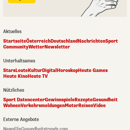
Aktuelles
Startseite
Österreich
Deutschland
Nachrichten
Sport
Community
Wetter
Newsletter
Unterhaltsames
Stars
Leute
Kultur
Digital
Horoskop
Heute Games
Heute Kino
Heute TV
Nützliches
Sport Datencenter
Gewinnspiele
Rezepte
Gesundheit
Wohnen
Verkehrsmeldungen
Motor
Reisen
Video
Externe Angebote
NewsFlix
Gesundheitstrends.com