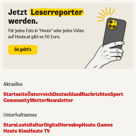
Jetzt
Leserreporter
werden.
Für jedes Foto in "Heute" oder jedes Video
auf Heute.at gibt es 50 Euro.
So geht's
Aktuelles
Startseite
Österreich
Deutschland
Nachrichten
Sport
Community
Wetter
Newsletter
Unterhaltsames
Stars
Leute
Kultur
Digital
Horoskop
Heute Games
Heute Kino
Heute TV