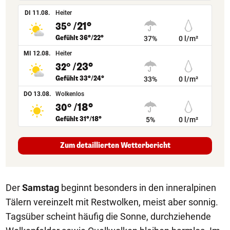
DI 11.08.
Heiter
/21°
35°
Gefühlt 36°/22°
37%
0 l/m²
MI 12.08.
Heiter
/23°
32°
Gefühlt 33°/24°
33%
0 l/m²
DO 13.08.
Wolkenlos
/18°
30°
Gefühlt 31°/18°
5%
0 l/m²
Zum detaillierten Wetterbericht
Der
Samstag
beginnt besonders in den inneralpinen
Tälern vereinzelt mit Restwolken, meist aber sonnig.
Tagsüber scheint häufig die Sonne, durchziehende