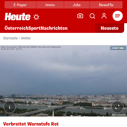
E-Paper
Immo
Jobs
NewsFlix
Arti
Österreich
Sport
Nachrichten
Neueste
Startseite
Wetter
i
Verbreitet Warnstufe Rot