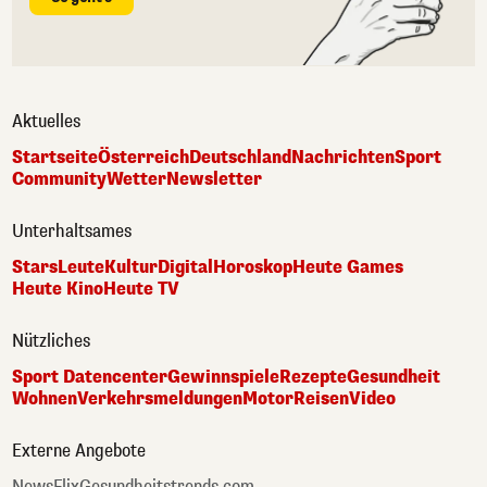
Aktuelles
Startseite
Österreich
Deutschland
Nachrichten
Sport
Community
Wetter
Newsletter
Unterhaltsames
Stars
Leute
Kultur
Digital
Horoskop
Heute Games
Heute Kino
Heute TV
Nützliches
Sport Datencenter
Gewinnspiele
Rezepte
Gesundheit
Wohnen
Verkehrsmeldungen
Motor
Reisen
Video
Externe Angebote
NewsFlix
Gesundheitstrends.com