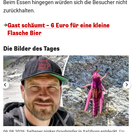
Beim Essen hingegen würden sich die Besucher nicht
zurückhalten.
Gast schäumt – 6 Euro für eine kleine
Flasche Bier
1/50
Die Bilder des Tages
06.08.2026: Seltener pinker Grashüpfer in Salzburg entdeckt.
Ein
0