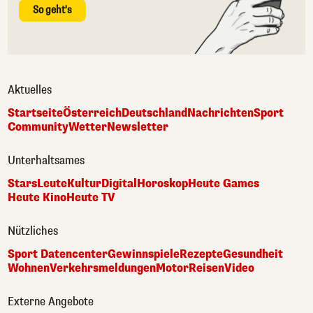
So geht's
Aktuelles
Startseite
Österreich
Deutschland
Nachrichten
Sport
Community
Wetter
Newsletter
Unterhaltsames
Stars
Leute
Kultur
Digital
Horoskop
Heute Games
Heute Kino
Heute TV
Nützliches
Sport Datencenter
Gewinnspiele
Rezepte
Gesundheit
Wohnen
Verkehrsmeldungen
Motor
Reisen
Video
Externe Angebote