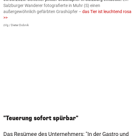
Salzburger Wanderer fotografierte in Muhr (S) einen
S
außergewöhnlich gefärbten Grashüpfer –
das Tier ist leuchtend rosa
U
>>
AP
zVg / Dieter Dobnik
"Teuerung sofort spürbar"
Das Resümee des Unternehmers: "In der Gastro und