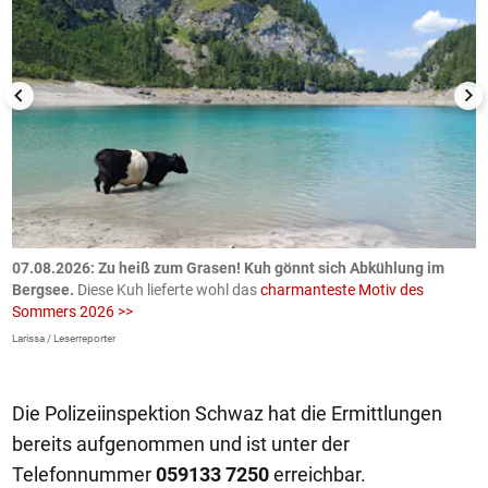
ch
07.08.2026: Zu heiß zum Grasen! Kuh gönnt sich Abkühlung im
0
Bergsee.
Diese Kuh lieferte wohl das
charmanteste Motiv des
S
Sommers 2026 >>
a
>
Larissa / Leserreporter
zV
Die Polizeiinspektion Schwaz hat die Ermittlungen
bereits aufgenommen und ist unter der
Telefonnummer
059133 7250
erreichbar.