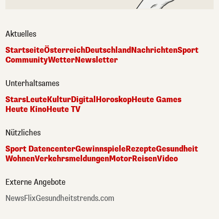
Aktuelles
Startseite
Österreich
Deutschland
Nachrichten
Sport
Community
Wetter
Newsletter
Unterhaltsames
Stars
Leute
Kultur
Digital
Horoskop
Heute Games
Heute Kino
Heute TV
Nützliches
Sport Datencenter
Gewinnspiele
Rezepte
Gesundheit
Wohnen
Verkehrsmeldungen
Motor
Reisen
Video
Externe Angebote
NewsFlix
Gesundheitstrends.com