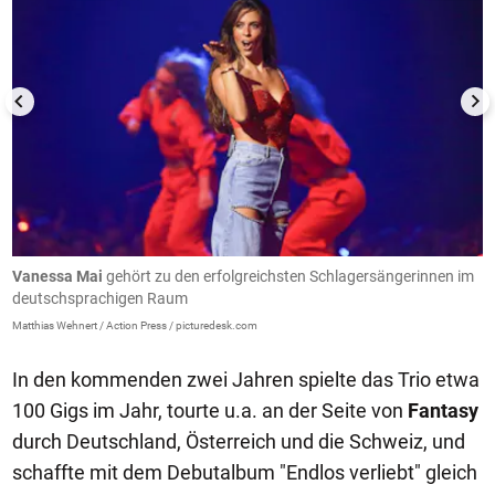
Vanessa Mai
gehört zu den erfolgreichsten Schlagersängerinnen im
A
deutschsprachigen Raum
Sa
Matthias Wehnert / Action Press / picturedesk.com
In den kommenden zwei Jahren spielte das Trio etwa
100 Gigs im Jahr, tourte u.a. an der Seite von
Fantasy
durch Deutschland, Österreich und die Schweiz, und
schaffte mit dem Debutalbum "Endlos verliebt" gleich