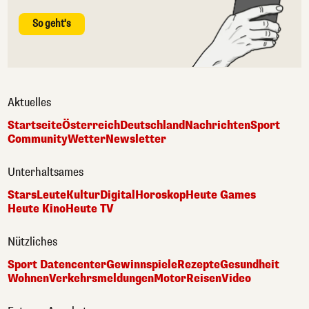
So geht's
Aktuelles
Startseite
Österreich
Deutschland
Nachrichten
Sport
Community
Wetter
Newsletter
Unterhaltsames
Stars
Leute
Kultur
Digital
Horoskop
Heute Games
Heute Kino
Heute TV
Nützliches
Sport Datencenter
Gewinnspiele
Rezepte
Gesundheit
Wohnen
Verkehrsmeldungen
Motor
Reisen
Video