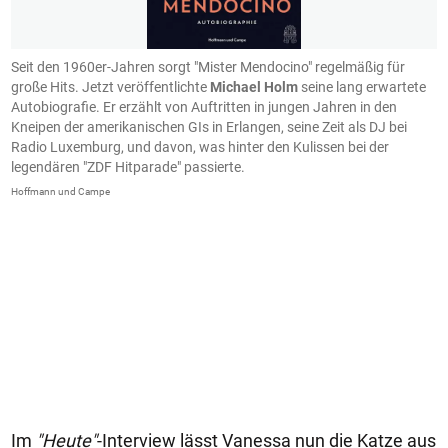
r
Seit den 1960er-Jahren sorgt "Mister Mendocino" regelmäßig für
S
große Hits. Jetzt veröffentlichte
Michael Holm
seine lang erwartete
b
Autobiografie. Er erzählt von Auftritten in jungen Jahren in den
u
Kneipen der amerikanischen GIs in Erlangen, seine Zeit als DJ bei
d
Radio Luxemburg, und davon, was hinter den Kulissen bei der
W
legendären "ZDF Hitparade" passierte.
g
Hoffmann und Campe
Dr
Im
"Heute"
-Interview lässt Vanessa nun die Katze aus