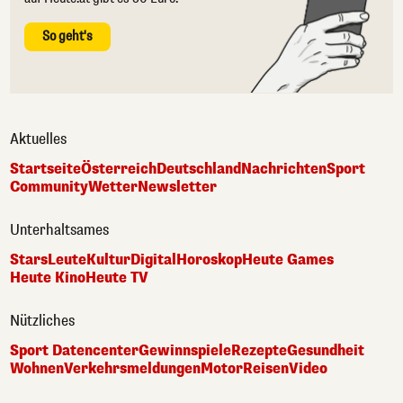
So geht's
Aktuelles
Startseite
Österreich
Deutschland
Nachrichten
Sport
Community
Wetter
Newsletter
Unterhaltsames
Stars
Leute
Kultur
Digital
Horoskop
Heute Games
Heute Kino
Heute TV
Nützliches
Sport Datencenter
Gewinnspiele
Rezepte
Gesundheit
Wohnen
Verkehrsmeldungen
Motor
Reisen
Video