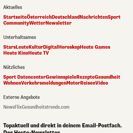
Aktuelles
Startseite
Österreich
Deutschland
Nachrichten
Sport
Community
Wetter
Newsletter
Unterhaltsames
Stars
Leute
Kultur
Digital
Horoskop
Heute Games
Heute Kino
Heute TV
Nützliches
Sport Datencenter
Gewinnspiele
Rezepte
Gesundheit
Wohnen
Verkehrsmeldungen
Motor
Reisen
Video
Externe Angebote
NewsFlix
Gesundheitstrends.com
Topaktuell und direkt in deinem Email-Postfach.
Der Heute-Newsletter.