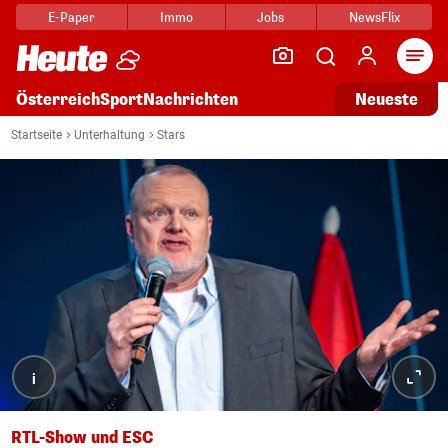
E-Paper
Immo
Jobs
NewsFlix
Arti
Österreich
Sport
Nachrichten
Neueste
Startseite
Unterhaltung
Stars
i
RTL-Show und ESC