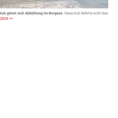
Kuh gönnt sich Abkühlung im Bergsee.
Diese Kuh lieferte wohl das
06.08
 2026 >>
fotog
>>
zVg / Di