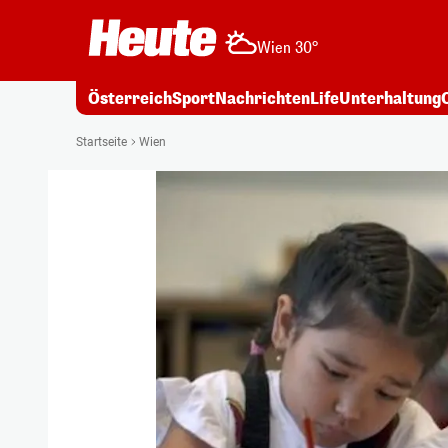
Wien 30°
Österreich
Sport
Nachrichten
Life
Unterhaltung
Startseite
Wien